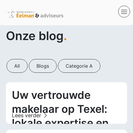
Onze blog
.
All
Blogs
Categorie A
Uw vertrouwde
makelaar op Texel:
lokale expertise en