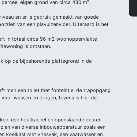
n perceel eigen grond van circa 430 m².
sniveau en er is gebruik gemaakt van goede
rzien van een plavuizenvloer. Uiteraard is het
t in totaal circa 96 m2 woonoppervlakte
tiewoning is ontstaan.
ok op de bijbehorende plattegrond in de
reft men een toilet met fonteintje, de trapopgang
d voor wassen en drogen, tevens is hier de
eken, een houtkachel en openslaande deuren
orzien van diverse inbouwapparatuur zoals een
een koelkast met vriesvak, een vaatwasser en