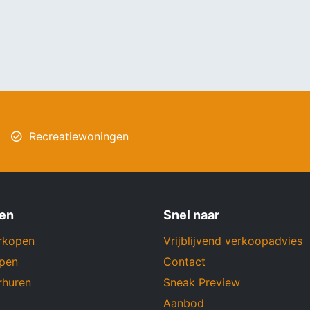
Recreatiewoningen
ten
Snel naar
rkopen
Vrijblijvend verkoopadvies
open
Contact
rhuren
Sneak Preview
Aanbod