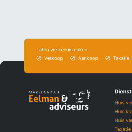
Laten we kennismaken
.
Verkoop
Aankoop
Taxatie
Diens
Huis ve
Huis k
Huis ve
Taxatie