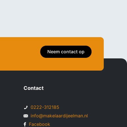
Neem contact op
Contact
0222-312185
info@makelaardijeelman.nl
Facebook