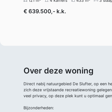
121 m²
4 kamers
433 m²
3 slaa
€ 639.500,- k.k.
Over deze woning
Direct nabij natuurgebied De Slufter, op een h
zich deze vrijstaande recreatiewoning gelegen
veel privacy, op deze plek kunt u optimaal gen
Bijzonderheden: