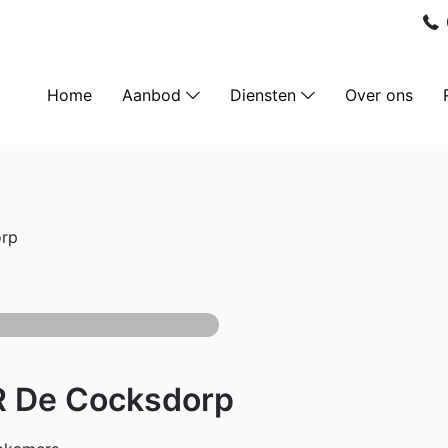
Home
Aanbod
Diensten
Over ons
orp
R De Cocksdorp