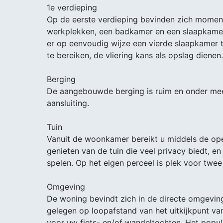
1e verdieping
Op de eerste verdieping bevinden zich momen
werkplekken, een badkamer en een slaapkamer
er op eenvoudig wijze een vierde slaapkamer te
te bereiken, de vliering kans als opslag dienen.
Berging
De aangebouwde berging is ruim en onder mee
aansluiting.
Tuin
Vanuit de woonkamer bereikt u middels de ope
genieten van de tuin die veel privacy biedt, en
spelen. Op het eigen perceel is plek voor twee 
Omgeving
De woning bevindt zich in de directe omgeving
gelegen op loopafstand van het uitkijkpunt van 
voor uw fiets- en/of wandeltochten. Het populai